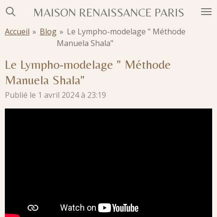
Passer
MAISON RENAISSANCE PARIS
au
Accueil
»
Blog
»
Le Lympho-modelage " Méthode
contenu
Manuela Shala"
principal
Le Lympho-modelage " Méthode
Manuela Shala"
Publié le 1 avril 2024 à 23:19